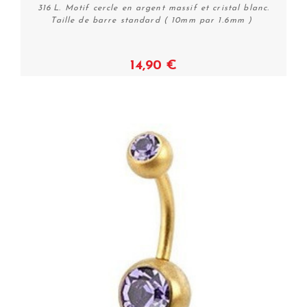
316 L. Motif cercle en argent massif et cristal blanc.
Taille de barre standard ( 10mm par 1.6mm )
14,90 €
Plus de détails