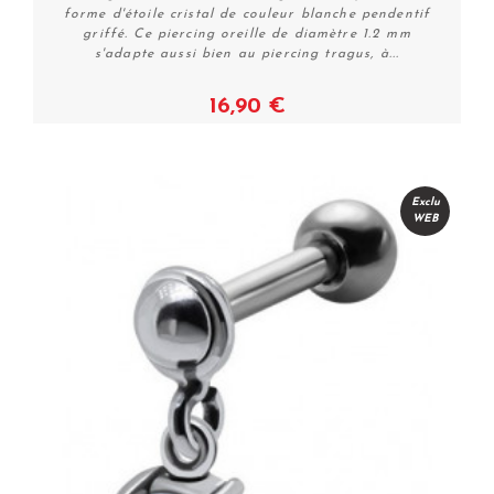
forme d'étoile cristal de couleur blanche pendentif
griffé. Ce piercing oreille de diamètre 1.2 mm
s'adapte aussi bien au piercing tragus, à...
16,90 €
Plus de détails
Exclu
WEB