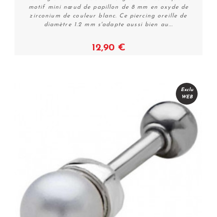
motif mini nœud de papillon de 8 mm en oxyde de
zirconium de couleur blanc. Ce piercing oreille de
diamètre 1.2 mm s'adapte aussi bien au...
12,90 €
Plus de détails
Exclu
WEB