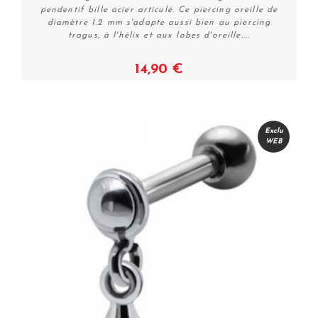
pendentif bille acier articulé. Ce piercing oreille de
diamètre 1.2 mm s'adapte aussi bien au piercing
tragus, à l'hélix et aux lobes d'oreille....
14,90 €
Plus de détails
Exclu
WEB