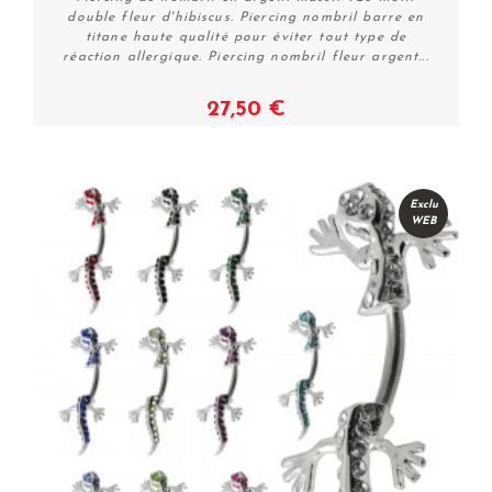
double fleur d'hibiscus. Piercing nombril barre en
titane haute qualité pour éviter tout type de
réaction allergique. Piercing nombril fleur argent...
27,50 €
Plus de détails
Exclu
WEB