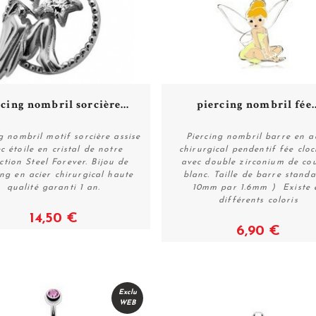
cing nombril sorcière...
piercing nombril fée..
g nombril motif sorcière assise
Piercing nombril barre en a
c étoile en cristal de notre
chirurgical pendentif fée cloc
ection Steel Forever. Bijou de
avec double zirconium de co
Voir
Voir
ing en acier chirurgical haute
blanc. Taille de barre standa
qualité garanti 1 an.
10mm par 1.6mm ) Existe 
différents coloris
14,50 €
6,90 €
Exclu
WEB