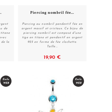
.
Piercing nombril fée...
rgent
Piercing au nombril pendentif fée en
ou de
argent massif et cristaux. Ce bijou de
titane
piercing nombril est composé d'une
Voir
avec
tige en titane et pendentif en argent
e de la
925 en forme de fée clochette.
Taille...
19,90 €
Exclu
Exclu
WEB
WEB