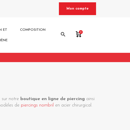
Mon compte
N ET
COMPOSITION
0
search
IÈNE
 sur notre
boutique en ligne de piercing
ainsi
 modèles de
piercings nombril
en acier chirurgical.