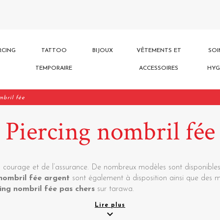
RCING
TATTOO
BIJOUX
VÊTEMENTS ET
SOI
TEMPORAIRE
ACCESSOIRES
HYG
mbril fée
Piercing nombril fée
courage et de l’assurance. De nombreux modèles sont disponibles
 nombril fée argent
sont également à disposition ainsi que des
ing nombril fée pas chers
sur tarawa.
Lire plus
expand_more