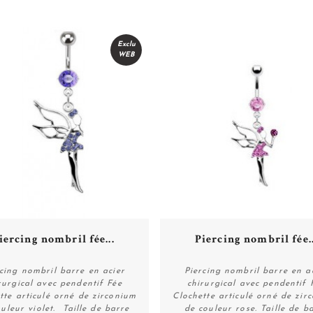
Exclu
WEB
iercing nombril fée...
Piercing nombril fée..
cing nombril barre en acier
Piercing nombril barre en a
rurgical avec pendentif Fée
chirurgical avec pendentif 
tte articulé orné de zirconium
Clochette articulé orné de zir
Voir
Voir
uleur violet. Taille de barre
de couleur rose. Taille de b