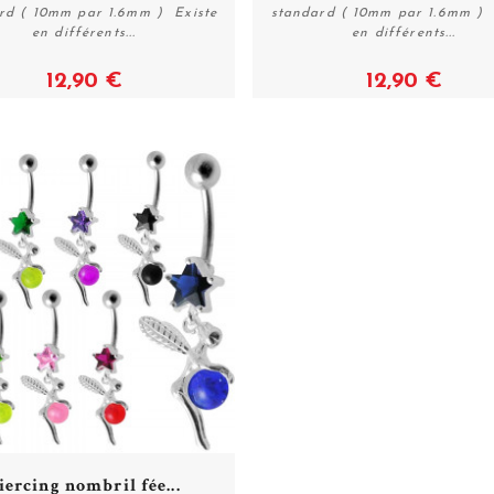
rd ( 10mm par 1.6mm ) Existe
standard ( 10mm par 1.6mm ) 
en différents...
en différents...
12,90 €
12,90 €
iercing nombril fée...