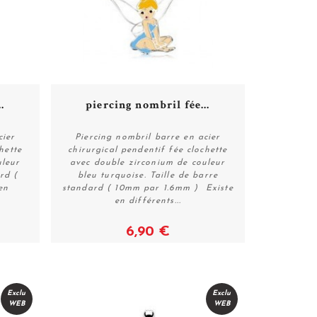
.
piercing nombril fée...
cier
Piercing nombril barre en acier
hette
chirurgical pendentif fée clochette
uleur
avec double zirconium de couleur
Voir
rd (
bleu turquoise. Taille de barre
en
standard ( 10mm par 1.6mm ) Existe
en différents...
6,90 €
Exclu
Exclu
WEB
WEB