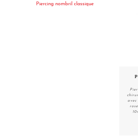
Piercing nombril classique
p
Pier
chiru
avec
rose
10