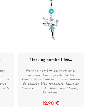
.
Piercing nombril fée...
cier
Piercing nombril barre en acier
Fée
chirurgical avec pendentif Fée
conium
Clochette articulé orné de zirconium
Voir
barre
de couleur bleu turquoise. Taille de
Existe
barre standard ( 10mm par 1.6mm )
Existe en...
12,90 €