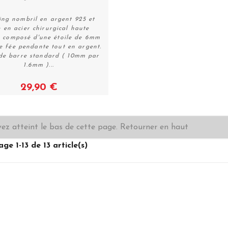
ing nombril en argent 925 et
e en acier chirurgical haute
é composé d'une étoile de 6mm
Plus de détails
e fée pendante tout en argent.
 de barre standard ( 10mm par
1.6mm )...
29,90 €
ez atteint le bas de cette page.
Retourner en haut
age 1-13 de 13 article(s)