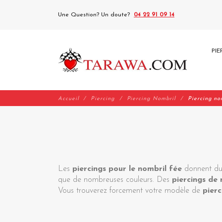
Une Question? Un doute?
04 22 91 09 14
PIE
Accueil
Piercing
Piercing Nombril
Piercing no
Les
piercings pour le nombril fée
donnent du 
que de nombreuses couleurs. Des
piercings de
Vous trouverez forcement votre modèle de
pierc