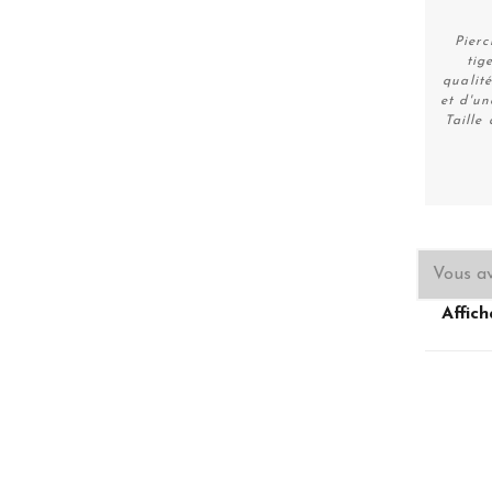
Pierc
tig
qualit
et d'un
Taille
Vous av
Affich