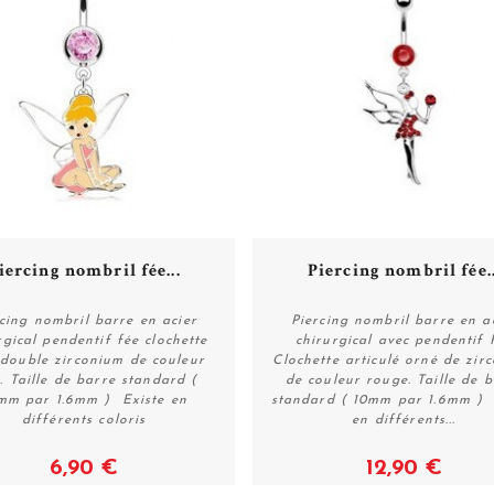
iercing nombril fée...
Piercing nombril fée..
cing nombril barre en acier
Piercing nombril barre en a
rgical pendentif fée clochette
chirurgical avec pendentif 
 double zirconium de couleur
Clochette articulé orné de zir
Voir
Voir
. Taille de barre standard (
de couleur rouge. Taille de 
mm par 1.6mm ) Existe en
standard ( 10mm par 1.6mm ) 
différents coloris
en différents...
6,90 €
12,90 €