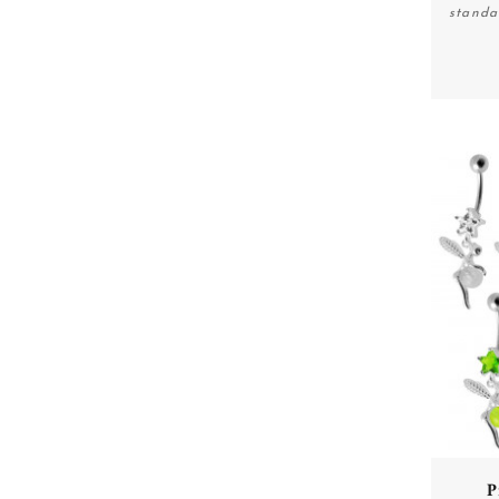
standa
P