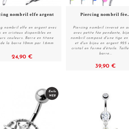
cing nombril elfe argent
Piercing nombril fée..
ng nombril elfe en argent avec
Piercing nombril inversé en a
s en cristaux disponibles en
avec petite fée pendante, bij
eurs couleurs. Barre en titane
nombril composé d'une tige en 
Voir
Voir
e de la barre 10mm par 1.6mm
et d'un bijou en argent 925 
cristal en forme d'étoile. Taill
barre...
24,90 €
39,90 €
Exclu
WEB