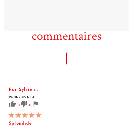
commentaires
Par Sylvie n.
12/01/2016 17:04
thumb_up
thumb_down
flag
0
0
Splendide