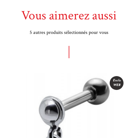
Vous aimerez aussi
5 autres produits sélectionnés pour vous
u
Exclu
WEB
e