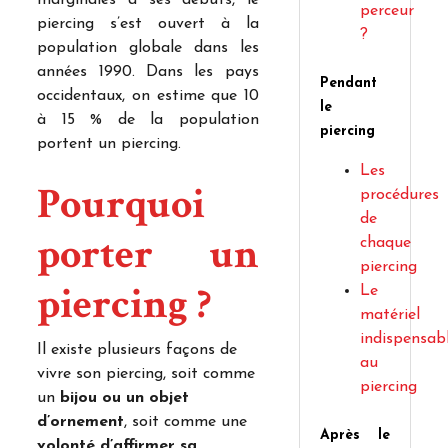
perceur
piercing s’est ouvert à la
?
population globale dans les
années 1990. Dans les pays
Pendant
occidentaux, on estime que 10
le
à 15 % de la population
piercing
portent un piercing.
Les
Pourquoi
procédures
de
porter un
chaque
piercing
piercing ?
Le
matériel
indispensab
Il existe plusieurs façons de
au
vivre son piercing, soit comme
piercing
un
bijou ou un objet
d’ornement
, soit comme une
Après le
volonté d’affirmer sa