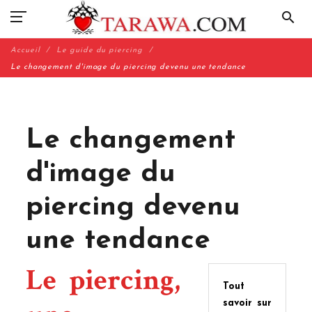
search
Accueil
Le guide du piercing
Le changement d'image du piercing devenu une tendance
Le changement
d'image du
piercing devenu
une tendance
Le piercing,
Tout
savoir sur