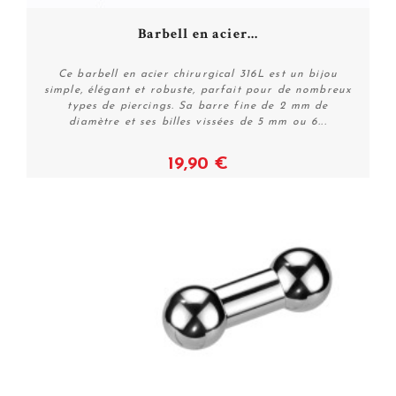
commande que cela soit pour l’achat d’un lot complet
composé de plusieurs couleurs pour l’achat d’un piercing
Barbell en acier...
langue qui vous séduira.
Ce barbell en acier chirurgical 316L est un bijou
simple, élégant et robuste, parfait pour de nombreux
types de piercings. Sa barre fine de 2 mm de
diamètre et ses billes vissées de 5 mm ou 6...
19,90 €
Voir