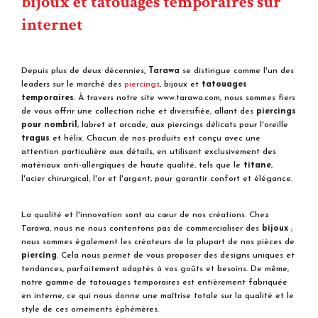
leaders sur le marché des
piercings
, bijoux et
tatouages
temporaires
. À travers notre site www.tarawa.com, nous sommes fiers
de vous offrir une collection riche et diversifiée, allant des
piercings
pour nombril
, labret et arcade, aux piercings délicats pour l'oreille
tragus
et hélix. Chacun de nos produits est conçu avec une
attention particulière aux détails, en utilisant exclusivement des
matériaux anti-allergiques de haute qualité, tels que le
titane
,
l'acier chirurgical, l'or et l'argent, pour garantir confort et élégance.
La qualité et l'innovation sont au cœur de nos créations. Chez
Tarawa, nous ne nous contentons pas de commercialiser des
bijoux
;
nous sommes également les créateurs de la plupart de nos pièces de
piercing
. Cela nous permet de vous proposer des designs uniques et
tendances, parfaitement adaptés à vos goûts et besoins. De même,
notre gamme de tatouages temporaires est entièrement fabriquée
en interne, ce qui nous donne une maîtrise totale sur la qualité et le
style de ces ornements éphémères.
Chez Tarawa, nous nous engageons à enrichir votre expérience avec
des bijoux qui allient esthétique et qualité, pour faire de chaque
pièce un élément distinctif de votre style personnel. Visitez
www.tarawa.com et découvrez un univers où le piercing et le