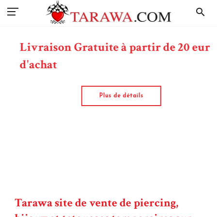
search
Livraison Gratuite à partir de 20 euros
d'achat
Plus de détails
Tarawa site de vente de piercing,
bijoux et tatouages temporaires sur
internet
Depuis plus de deux décennies,
Tarawa
se distingue comme l'un des