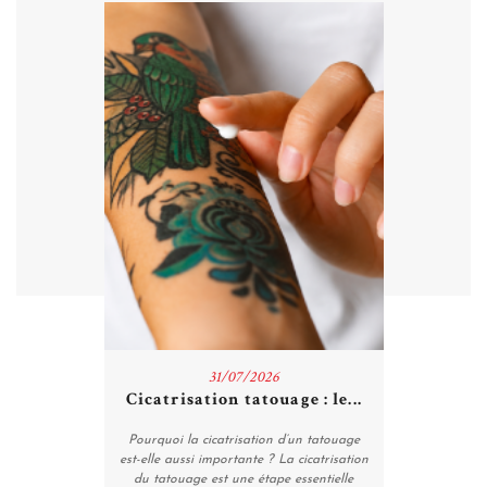
31/07/2026
plus...
Cicatrisation tatouage : le...
t-ils une
Pourquoi la cicatrisation d’un tatouage
Qu’est-ce q
 Depuis des
est-elle aussi importante ? La cicatrisation
flash est u
 est utilisé
du tatouage est une étape essentielle
l’univers d
e un moyen
pour garantir un résultat propre,
tatouages d
Lire l'article
esthétique et...