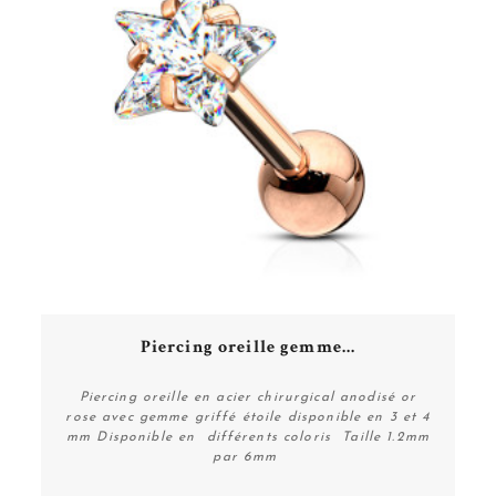
piercing
Tarawa fort de son expérience à travers ses studios Tatouage et
piercing vous propose un choix de produits de soins après tatouage
et désinfectant après piercing de qualité telle que la marque
Easytattoo, BalmTattoo et easypiercing qui vous accompagneras lors
de la procédure de cicatrisation.
Piercing oreille gemme...
La boutique Tarawa
Piercing oreille en acier chirurgical anodisé or
rose avec gemme griffé étoile disponible en 3 et 4
mm Disponible en différents coloris Taille 1.2mm
En quelques mots la boutique en ligne Tarawa.com est un site fiable
par 6mm
et professionnel de vente de bijoux piercings ainsi que de nombreux
accessoires comme des bijoux, des tatouages éphémères et bien
Plus de détails
9,90 €
d’autres.
C’est aussi un véritable studio de tatouage et piercing qui ouvre ses
portes au public toute l’année donc n’hésitez pas à rentrer en
contact avec nous pour vos projets de tattoo, si vous désirez vous