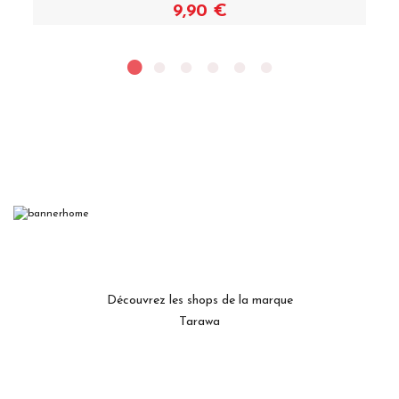
faire percer, ou tout simplement passer au shop voir notre large
choix de piercings
Découvrez les shops de la marque
Tarawa