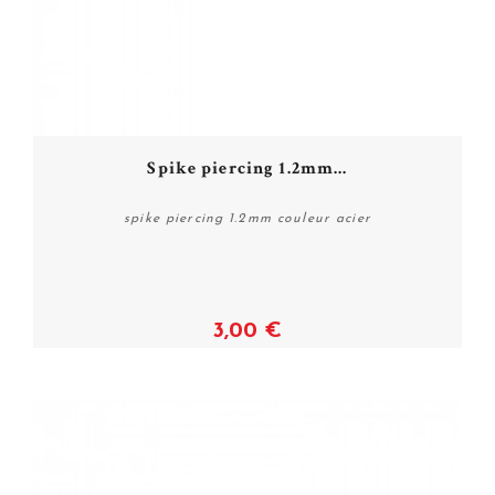
Spike piercing 1.2mm...
spike piercing 1.2mm couleur acier
3,00 €
Voir