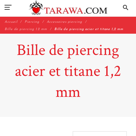
search
Accueil
Piercing
Accessoires piercing
Bille de piercing 1.2 mm
Bille de piercing acier et titane 1,2 mm
Bille de piercing
acier et titane 1,2
mm