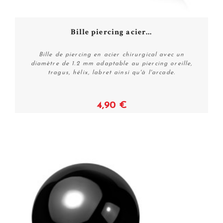
Bille piercing acier...
Bille de piercing en acier chirurgical avec un
diamètre de 1.2 mm adaptable au piercing oreille,
tragus, hélix, labret ainsi qu'à l'arcade.
4,90 €
Voir