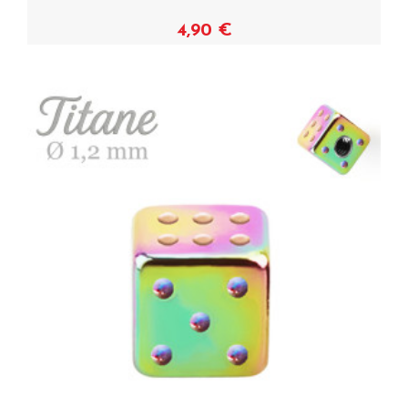
4,90 €
Voir