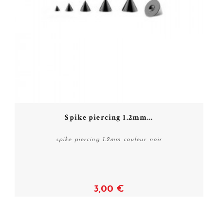
Spike piercing 1.2mm...
spike piercing 1.2mm couleur noir
3,00 €
Voir