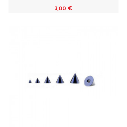
3,00 €
Voir