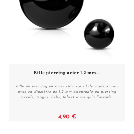
Bille piercing acier 1.2 mm...
Bille de piercing en acier chirurgical de couleur noir
avec un diamètre de 1.2 mm adaptable au piercing
oreille, tragus, hélix, labret ainsi qu'à l'arcade.
4,90 €
Voir