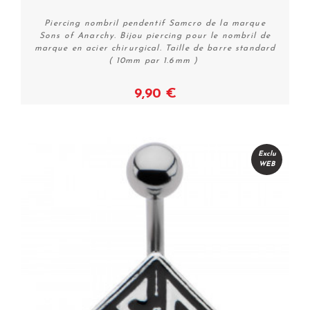
Piercing nombril pendentif Samcro de la marque
Sons of Anarchy. Bijou piercing pour le nombril de
marque en acier chirurgical. Taille de barre standard
( 10mm par 1.6mm )
9,90 €
Voir
Exclu
WEB