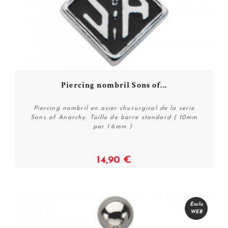
Piercing nombril Sons of...
Piercing nombril en acier chururgical de la serie
Sons of Anarchy. Taille de barre standard ( 10mm
par 1.6mm )
14,90 €
Voir
Exclu
WEB