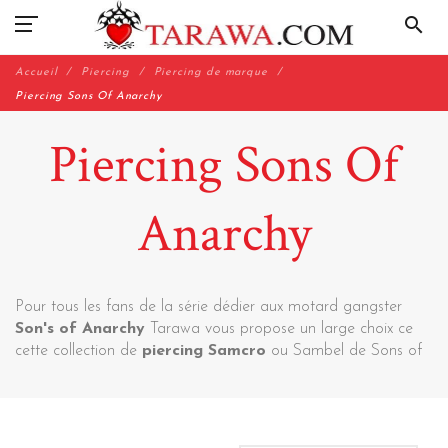
search
Accueil
Piercing
Piercing de marque
Piercing Sons Of Anarchy
Piercing Sons Of
Anarchy
Pour tous les fans de la série dédier aux motard gangster
Son's of Anarchy
Tarawa vous propose un large choix ce
cette collection de
piercing Samcro
ou Sambel de Sons of
anarchy. Retrouvez tout les piercing nombril, oreille, tragus de
la marque américaine Son's or Anarchy.