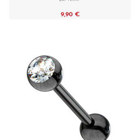
9,90 €
Voir