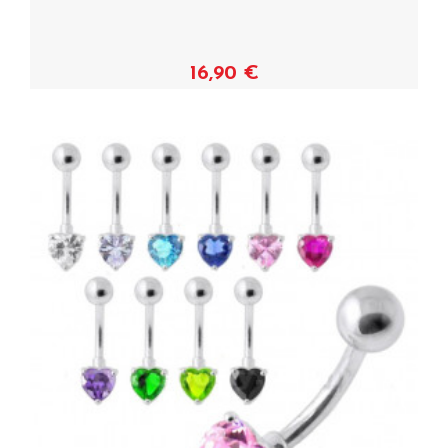
16,90 €
Voir