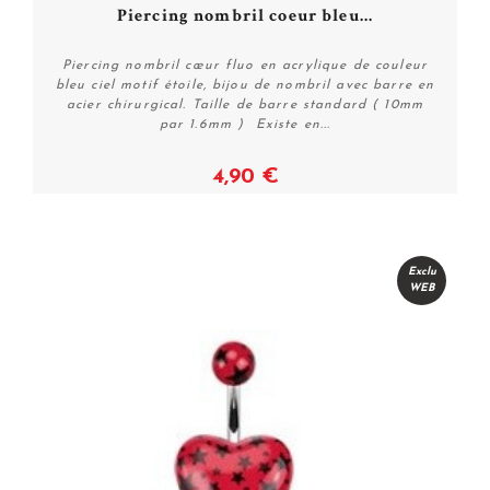
Piercing nombril coeur bleu...
Piercing nombril cœur fluo en acrylique de couleur
bleu ciel motif étoile, bijou de nombril avec barre en
acier chirurgical. Taille de barre standard ( 10mm
par 1.6mm ) Existe en...
4,90 €
Voir
Exclu
WEB