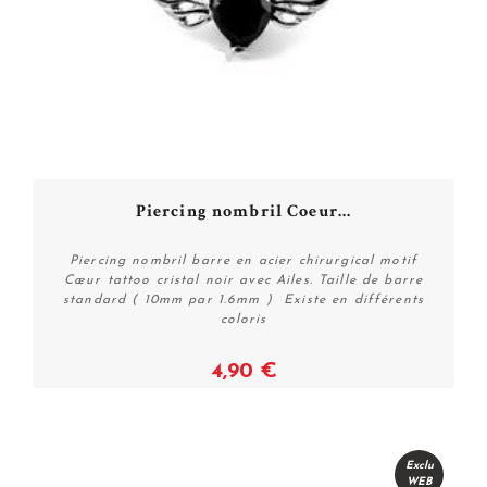
Piercing nombril Coeur...
Piercing nombril barre en acier chirurgical motif
Cœur tattoo cristal noir avec Ailes. Taille de barre
standard ( 10mm par 1.6mm ) Existe en différents
coloris
4,90 €
Voir
Exclu
WEB