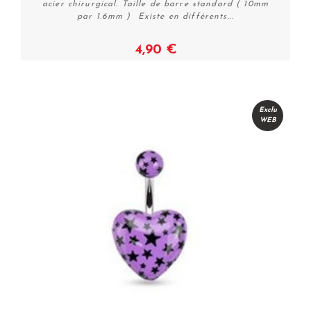
acier chirurgical. Taille de barre standard ( 10mm
par 1.6mm ) Existe en différents...
4,90 €
Voir
Exclu
WEB