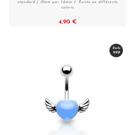
standard ( 10mm par 1.6mm ) Existe en différents
coloris
4,90 €
Voir
Exclu
WEB