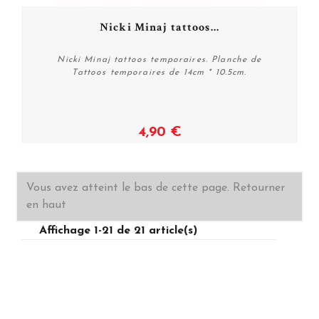
Nicki Minaj tattoos...
Nicki Minaj tattoos temporaires. Planche de
Tattoos temporaires de 14cm * 10.5cm.
4,90 €
Acheter
Vous avez atteint le bas de cette page.
Retourner
en haut
Affichage 1-21 de 21 article(s)