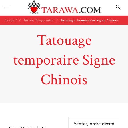
search
Accueil
Tattoo Temporaire
Tatouage temporaire Signe Chinois
Tatouage
temporaire Signe
Chinois