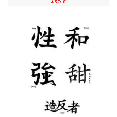
4,90 €
Acheter