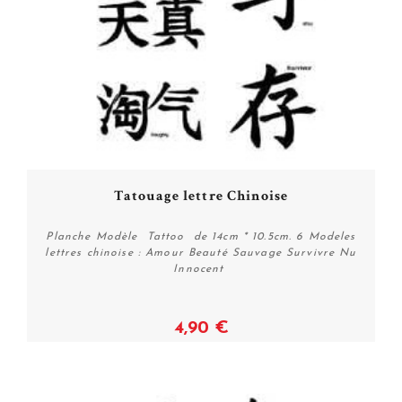
Tatouage lettre Chinoise
Planche Modèle Tattoo de 14cm * 10.5cm. 6 Modeles
lettres chinoise : Amour Beauté Sauvage Survivre Nu
Innocent
4,90 €
Acheter