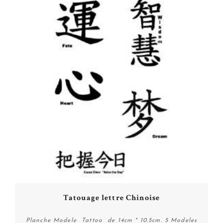
Tatouage lettre Chinoise
Planche Modele Tattoo de 14cm * 10.5cm. 5 Modeles