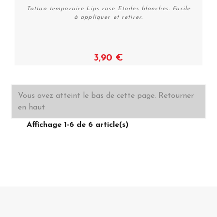
Tattoo temporaire Lips rose Etoiles blanches. Facile
à appliquer et retirer.
3,90 €
Plus de détails
Vous avez atteint le bas de cette page.
Retourner
en haut
Affichage 1-6 de 6 article(s)