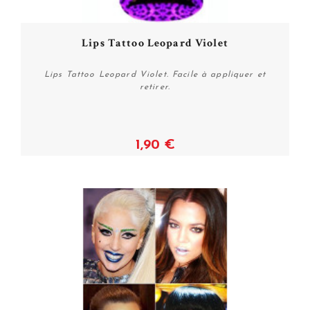
Lips Tattoo Leopard Violet
Lips Tattoo Leopard Violet. Facile à appliquer et
retirer.
1,90 €
Plus de détails