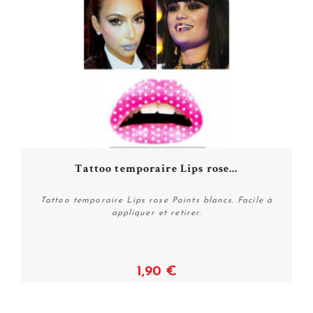
Tattoo temporaire Lips rose...
Tattoo temporaire Lips rose Points blancs. Facile à
appliquer et retirer.
1,90 €
Plus de détails