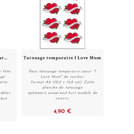
r...
Tatouage temporaire I Love Mum
 fête
Faux tatouage temporaire coeur "I
uge
Love Mum" de couleur
ette
format A6 (10,5 x 14,8 cm). Cette
Voir
planche de tatouage
dèles
éphémère comprend huit modèle de
iqué
coeurs.
4,90 €