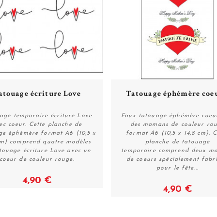
atouage écriture Love
Tatouage éphémère coeu
age temporaire écriture Love
Faux tatouage éphémère coeur
ec coeur. Cette planche de
des mamans de couleur ro
ge éphémère format A6 (10,5 x
format A6 (10,5 x 14,8 cm). C
Voir
Voir
cm) comprend quatre modèles
planche de tatouage
touage écriture Love avec un
temporaire comprend deux mo
coeur de couleur rouge.
de coeurs spécialement fabr
pour le fête...
4,90 €
4,90 €