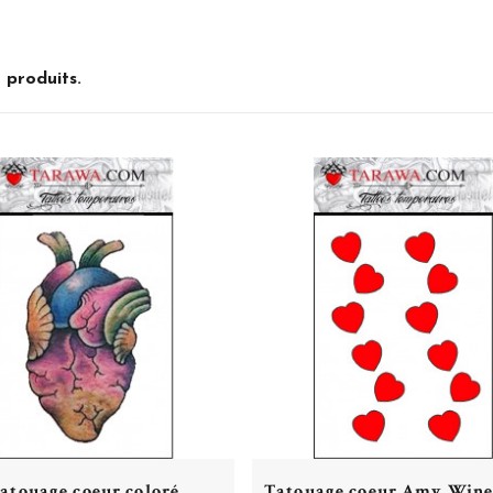
6 produits.
atouage coeur coloré
Tatouage coeur Amy Wine