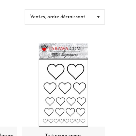
house
Tatouage coeur