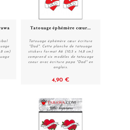
arawa
Tatouage éphémère cœur...
ibal
Tatouage éphémère cœur écriture
ouage
"Dad". Cette planche de tatouage
,8 cm)
stickers format A6 (10,5 x 14,8 cm)
Voir
ouage
comprend six modèles de tatouage
coeur avec écriture papa "Dad" en
anglais.
4,90 €