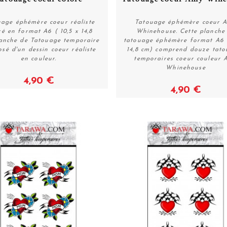
uage éphémère coeur réaliste
Tatouage éphémère coeur 
ré en format A6 ( 10,5 x 14,8
Whinehouse. Cette planche
anche de Tatouage temporaire
tatouage éphémère format A6 (
Voir
Voir
sé d'un dessin coeur réaliste
14,8 cm) comprend douze tato
en couleur.
temporaires coeur couleur 
Whinehouse
4,90 €
4,90 €