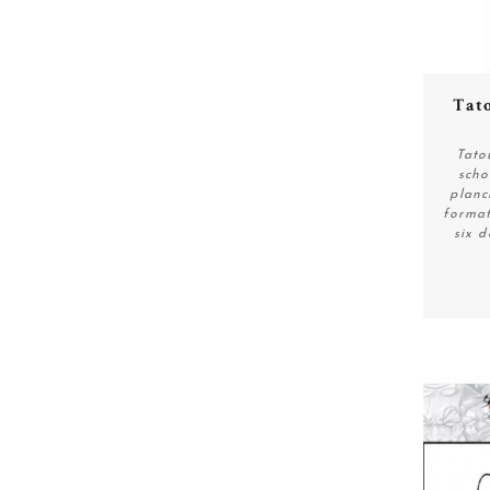
Tat
Tato
scho
planc
format
six d