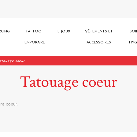
RCING
TATTOO
BIJOUX
VÊTEMENTS ET
SOI
TEMPORAIRE
ACCESSOIRES
HYG
atouage coeur
Tatouage coeur
re coeur.