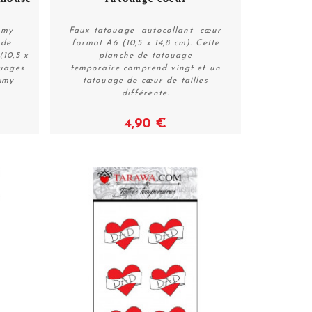
Amy
Faux tatouage autocollant cœur
 de
format A6 (10,5 x 14,8 cm). Cette
10,5 x
planche de tatouage
Voir
uages
temporaire comprend vingt et un
Amy
tatouage de cœur de tailles
différente.
4,90 €