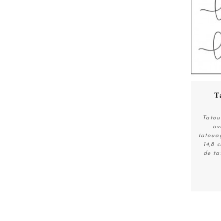
T
Tatou
av
tatoua
14,8 
de ta