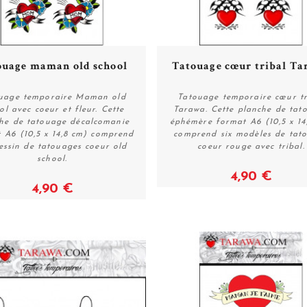
ouage maman old school
Tatouage cœur tribal T
uage temporaire Maman old
Tatouage temporaire cœur tr
ol avec coeur et fleur. Cette
Tarawa. Cette planche de tat
he de tatouage décalcomanie
éphémère format A6 (10,5 x 14
Voir
Voir
 A6 (10,5 x 14,8 cm) comprend
comprend six modèles de tat
essin de tatouages coeur old
coeur rouge avec tribal.
school.
4,90 €
4,90 €