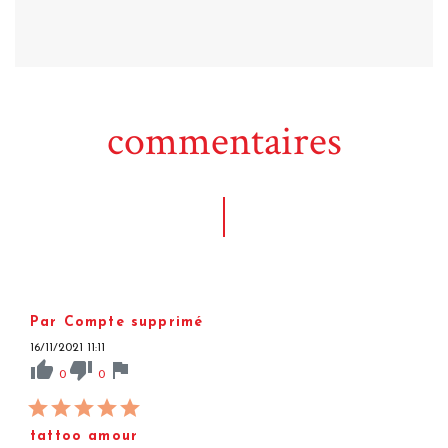
commentaires
Par Compte supprimé
16/11/2021 11:11
thumb_up
thumb_down
flag
0
0
tattoo amour