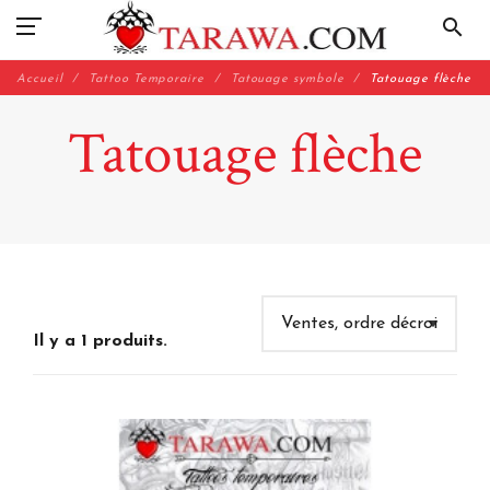
search
Accueil
Tattoo Temporaire
Tatouage symbole
Tatouage flèche
Tatouage flèche
Il y a 1 produits.