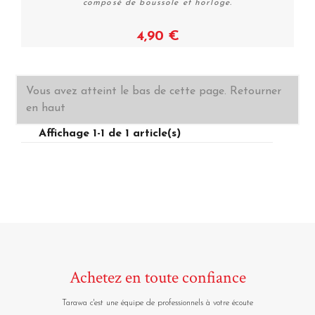
composé de boussole et horloge.
4,90 €
Voir
Vous avez atteint le bas de cette page.
Retourner
en haut
Affichage 1-1 de 1 article(s)
Achetez en toute confiance
Tarawa c'est une équipe de professionnels à votre écoute