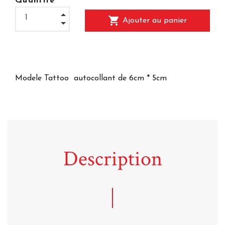
Quantité
shopping_cart
Ajouter au panier
Modele Tattoo autocollant de 6cm * 5cm
Description