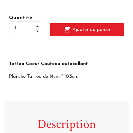
Quantité
shopping_cart
Ajouter au panier
Tattoo Coeur Couteau autocollant
Planche Tattoo de 14cm * 10.5cm.
Description