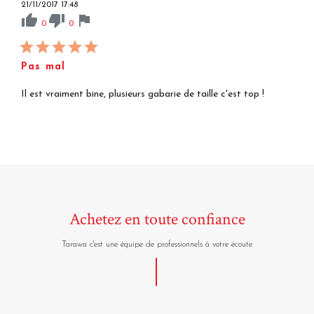
21/11/2017 17:48
thumb_up
thumb_down
flag
0
0
Pas mal
Il est vraiment bine, plusieurs gabarie de taille c'est top !
Achetez en toute confiance
Tarawa c'est une équipe de professionnels à votre écoute