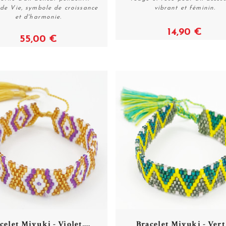
Acheter
Acheter
de Vie, symbole de croissance
vibrant et féminin.
et d'harmonie.
14,90 €
55,00 €
celet Miyuki - Violet,...
Bracelet Miyuki - Vert,