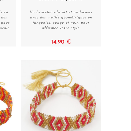
fs en
Un bracelet vibrant et audacieux
 des
avec des motifs géométriques en
s pour
turquoise, rouge et noir, pour
Acheter
orain.
affirmer votre style.
14,90 €