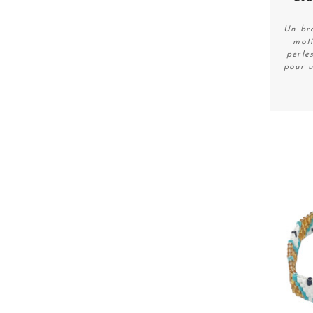
Un bra
moti
perle
pour u