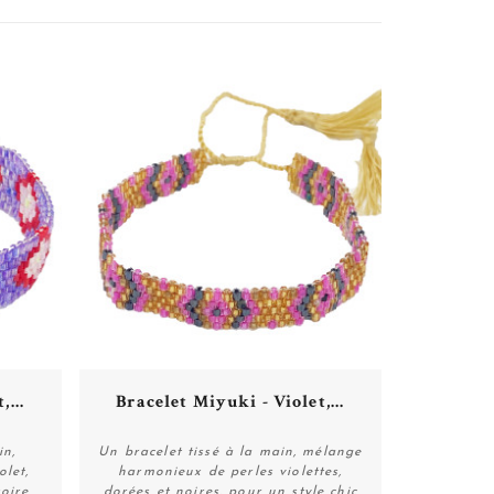
...
Bracelet Miyuki - Violet,...
in,
Un bracelet tissé à la main, mélange
let,
harmonieux de perles violettes,
oire
dorées et noires, pour un style chic