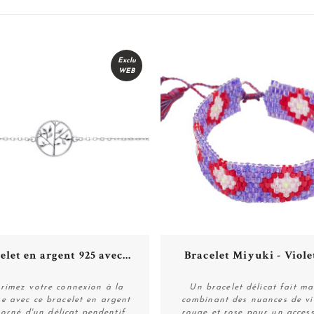
Exclu
WEB
elet en argent 925 avec...
Bracelet Miyuki - Violet,
rimez votre connexion à la
Un bracelet délicat fait ma
e avec ce bracelet en argent
combinant des nuances de vio
orné d'un délicat pendentif
rouge et rose pour un access