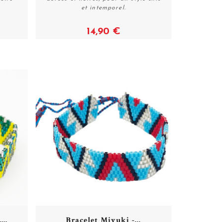
Acheter
et intemporel.
14,90 €
...
Bracelet Miyuki -...