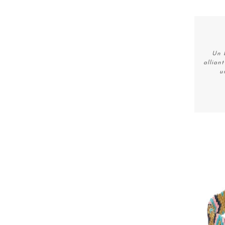
Un 
allian
u