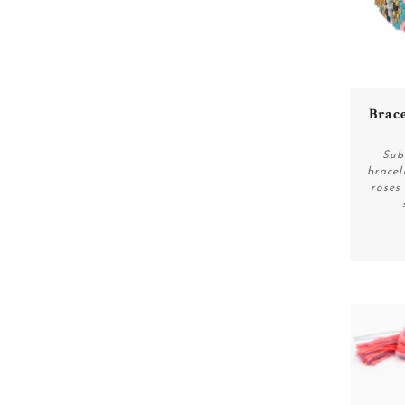
Brace
Sub
bracel
roses