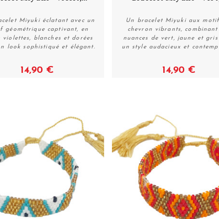
celet Miyuki éclatant avec un
Un bracelet Miyuki aux moti
f géométrique captivant, en
chevron vibrants, combinant
s violettes, blanches et dorées
nuances de vert, jaune et gri
Acheter
Acheter
n look sophistiqué et élégant.
un style audacieux et contemp
14,90 €
14,90 €