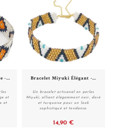
 -...
Bracelet Miyuki Élégant -...
rles
Un bracelet artisanal en perles
ge et
Miyuki, alliant élégamment noir, doré
x et
et turquoise pour un look
Acheter
sophistiqué et tendance.
14,90 €