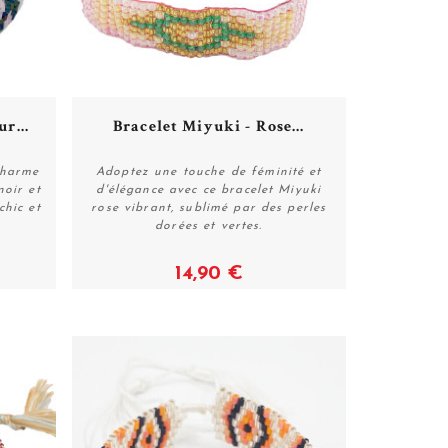
r...
Bracelet Miyuki - Rose...
charme
Adoptez une touche de féminité et
noir et
d'élégance avec ce bracelet Miyuki
chic et
rose vibrant, sublimé par des perles
Acheter
dorées et vertes.
14,90 €