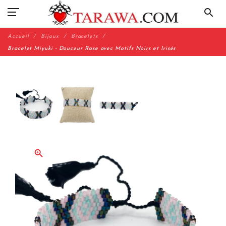
search
Accueil
Bijoux
Bracelets
Bracelet Miyuki - Douceur Rose avec Motifs Noirs et Irisés
zoom_in