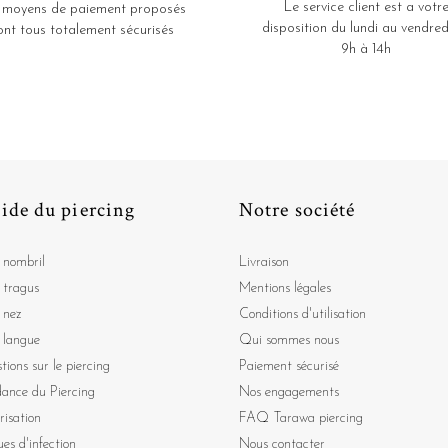
Le service client est a votr
 moyens de paiement proposés
disposition du lundi au vendred
ont tous totalement sécurisés
9h à 14h
ide du piercing
Notre société
 nombril
Livraison
 tragus
Mentions légales
 nez
Conditions d'utilisation
 langue
Qui sommes nous
tions sur le piercing
Paiement sécurisé
dance du Piercing
Nos engagements
risation
FAQ Tarawa piercing
ues d'infection
Nous contacter