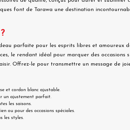
cessoires de qualité, conçus pour durer et sublime
niques font de Tarawa une destination incontournab
 ?
deau parfaite pour les esprits libres et amoureux d
nces, le rendant idéal pour marquer des occasions 
isir. Offrez-le pour transmettre un message de joie
se et cordon blanc ajustable.
r un ajustement parfait.
tes les saisons.
en ou pour des occasions spéciales.
 les styles.