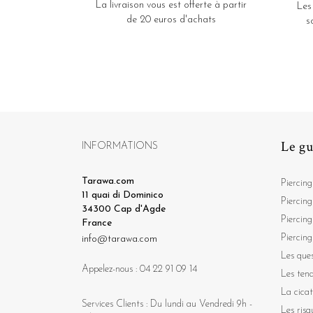
La livraison vous est offerte à partir
Les
de 20 euros d'achats
s
Le gu
INFORMATIONS
Tarawa.com
Piercing
11 quai di Dominico
Piercing
34300 Cap d'Agde
Piercing
France
Piercing
info@tarawa.com
Les ques
Appelez-nous :
04 22 91 09 14
Les ten
La cicat
Services Clients : Du lundi au Vendredi 9h -
Les risq