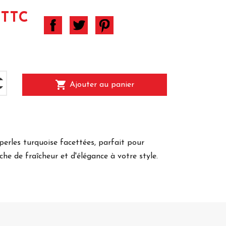
 TTC
shopping_cart
Ajouter au panier
perles turquoise facettées, parfait pour
he de fraîcheur et d'élégance à votre style.