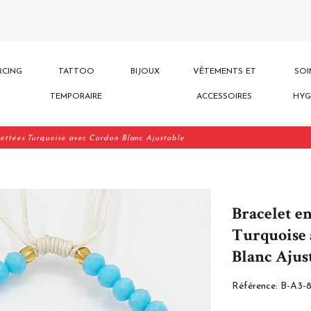
RCING
TATTOO
BIJOUX
VÊTEMENTS ET
SOI
TEMPORAIRE
ACCESSOIRES
HYG
cettées Turquoise avec Cordon Blanc Ajustable
Bracelet en
Turquoise 
Blanc Ajus
Référence:
B-A3-