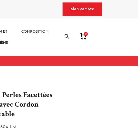
Mon compte
N ET
COMPOSITION
0
search
IÈNE
 Perles Facettées
avec Cordon
table
8604-LM