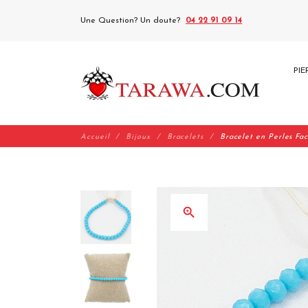
Une Question? Un doute?
04 22 91 09 14
PIE
Accueil
Bijoux
Bracelets
Bracelet en Perles Fa
zoom_in