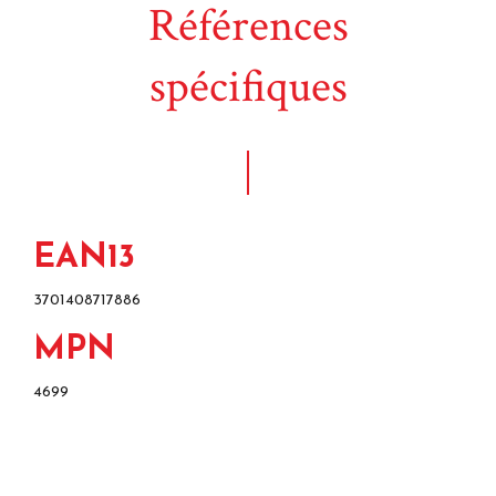
Références
spécifiques
EAN13
3701408717886
MPN
4699