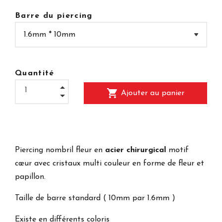
Barre du piercing
Quantité
shopping_cart
Ajouter au panier
Piercing nombril fleur en
acier chirurgical
motif
cœur avec cristaux multi couleur en forme de fleur et
papillon.
Taille de barre standard ( 10mm par 1.6mm )
Existe en différents coloris