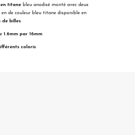
e
en titane
bleu anodisé monté avec deux
si en de couleur bleu titane disponible en
s de billes
re
1.6mm par 16mm
ifférents coloris