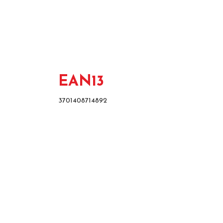
EAN13
3701408714892