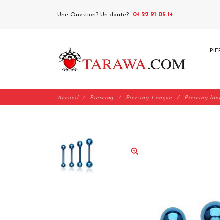
Une Question? Un doute?
04 22 91 09 14
PIE
Accueil
Piercing
Piercing Langue
Piercing lan
zoom_in