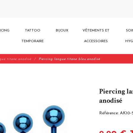
RCING
TATTOO
BIJOUX
VÊTEMENTS ET
SOI
TEMPORAIRE
ACCESSOIRES
HYG
gue titane anodisé
Piercing langue titane bleu anodisé
Piercing la
anodisé
Référence:
AK10-