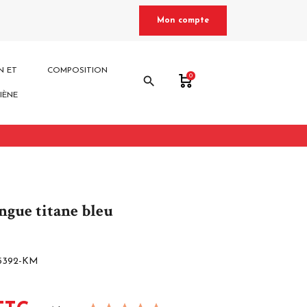
Mon compte
N ET
COMPOSITION
0
search
IÈNE
ngue titane bleu
5392-KM