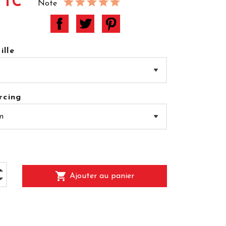
TTC
Note
ille
rcing
shopping_cart
Ajouter au panier