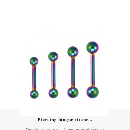
Piercing langue titane...
Piercing langue en titane anodisé essence