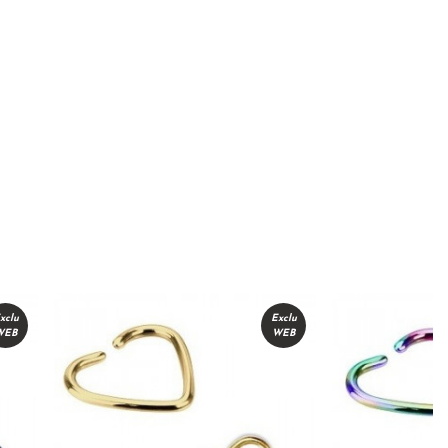
xclu
Exclu
WEB
WEB