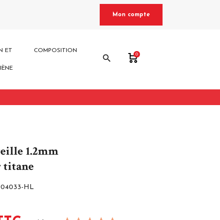
Mon compte
N ET
COMPOSITION
0
search
IÈNE
reille 1.2mm
 titane
04033-HL