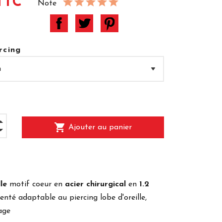
TTC
Note
rcing
shopping_cart
Ajouter au panier
le
motif coeur en
acier chirurgical
en
1.2
enté adaptable au piercing lobe d'oreille,
age