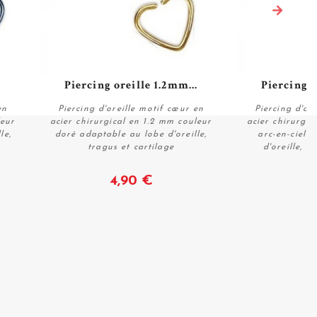
.
Piercing oreille 1.2mm...
Piercing o
en
Piercing d'oreille motif cœur en
Piercing d'or
leur
acier chirurgical en 1.2 mm couleur
acier chirurgic
le,
doré adaptable au lobe d'oreille,
arc-en-ciel 
tragus et cartilage
d'oreille, t
Voir
4,90 €
4