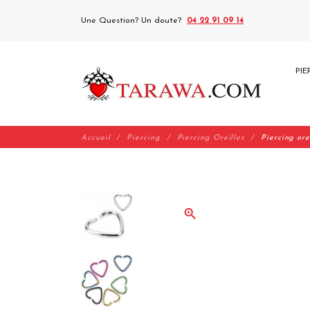
Une Question? Un doute?
04 22 91 09 14
PIE
Accueil
Piercing
Piercing Oreilles
Piercing ore
zoom_in