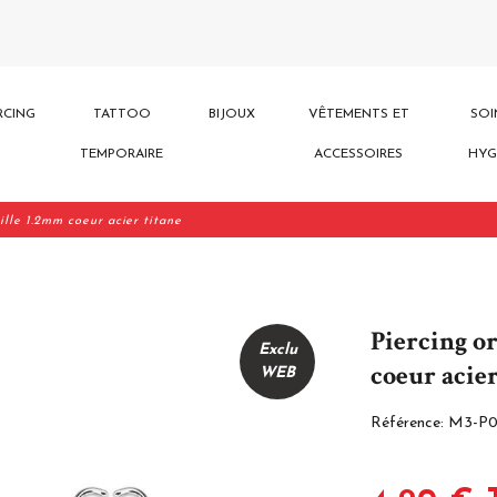
RCING
TATTOO
BIJOUX
VÊTEMENTS ET
SOI
TEMPORAIRE
ACCESSOIRES
HYG
ille 1.2mm coeur acier titane
Piercing o
Exclu
coeur acier
WEB
Référence:
M3-P0