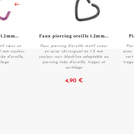
 1.2mm...
Faux piercing oreille 1.2mm...
Pi
otif cœur en
Faux piercing d'oreille motif coeur
Pier
.2 mm couleur
en acier chirurgical en 1.2 mm
acier
be d'oreille,
couleur noir blackline adaptable au
vert
ilage
piercing lobe d'oreille, tragus et
tragu
Voir
cartilage
4,90 €