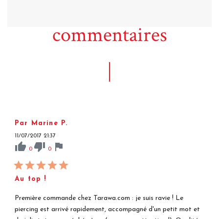
commentaires
Par Marine P.
11/07/2017 21:37
thumb_up
thumb_down
flag
0
0
Au top !
Première commande chez Tarawa.com : je suis ravie ! Le
piercing est arrivé rapidement, accompagné d'un petit mot et