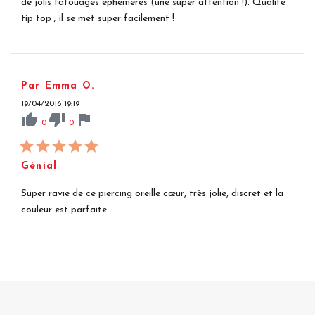
de jolis tatouages éphémères (une super attention !). Qualité
tip top ; il se met super facilement !
Par Emma O.
19/04/2016 19:19
thumb_up
thumb_down
flag
0
0
Génial
Super ravie de ce piercing oreille cœur, très jolie, discret et la
couleur est parfaite...