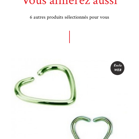
Vous aimerez aussi
6 autres produits sélectionnés pour vous
u
Exclu
WEB