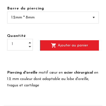
Barre du piercing
Quantité
shopping_cart
Ajouter au panier
Piercing d'oreille
motif cœur en
acier chirurgical
en
1.2 mm couleur doré adaptable au lobe d'oreille,
tragus et cartilage