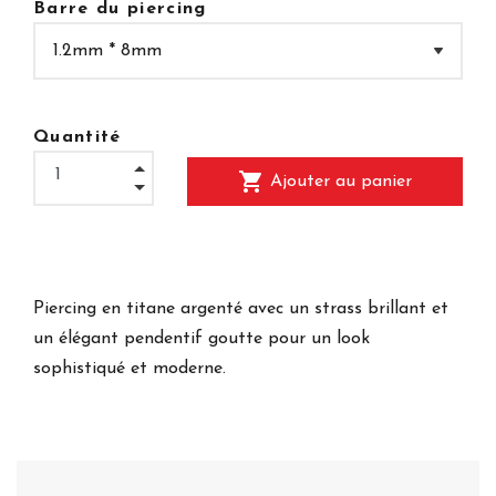
Barre du piercing
Quantité
shopping_cart
Ajouter au panier
Piercing en titane argenté avec un strass brillant et
un élégant pendentif goutte pour un look
sophistiqué et moderne.