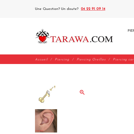
Une Question? Un doute?
04 22 91 09 14
PIE
Accueil
Piercing
Piercing Oreilles
Piercing car
zoom_in