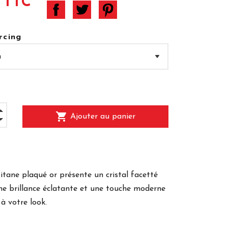
 TTC
rcing
shopping_cart
Ajouter au panier
titane plaqué or présente un cristal facetté
une brillance éclatante et une touche moderne
à votre look.