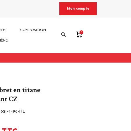
Mon compte
N ET
COMPOSITION
0
search
IÈNE
bret en titane
ant CZ
7621-4498-HL