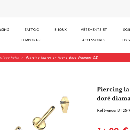
RCING
TATTOO
BIJOUX
VÊTEMENTS ET
SOI
TEMPORAIRE
ACCESSOIRES
HYG
tilage hélix
Piercing labret en titane doré diamant CZ
Piercing la
doré diam
Référence:
BT25-