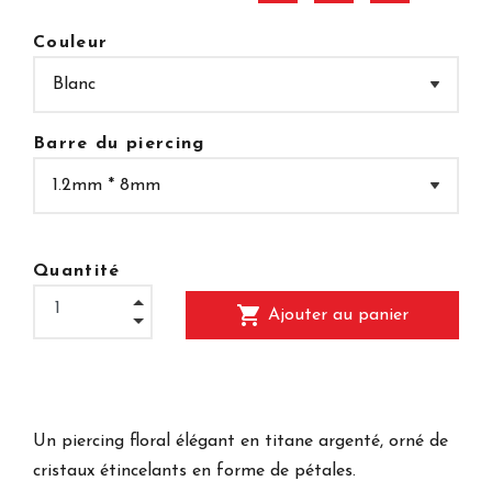
Couleur
Barre du piercing
Quantité
shopping_cart
Ajouter au panier
Un piercing floral élégant en titane argenté, orné de
cristaux étincelants en forme de pétales.