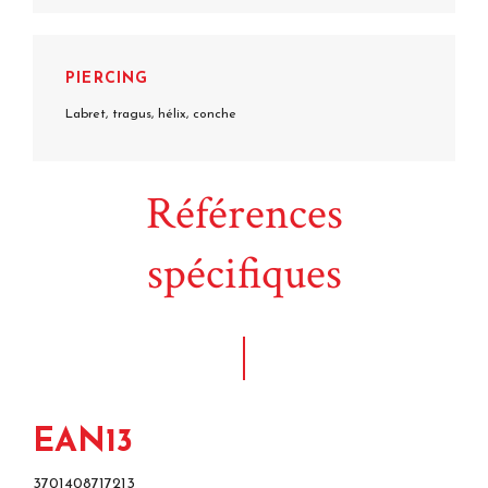
PIERCING
Labret, tragus, hélix, conche
Références
spécifiques
EAN13
3701408717213