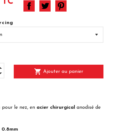
TTC
rcing
shopping_cart
Ajouter au panier
 pour le nez, en
acier chirurgical
anodisé de
ar 0.8mm