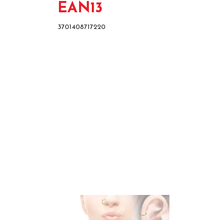
EAN13
3701408717220