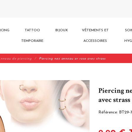
RCING
TATTOO
BIJOUX
VÊTEMENTS ET
SOI
TEMPORAIRE
ACCESSOIRES
HYG
nneau de piercing
Piercing nez anneau or rose avec strass
Piercing n
avec strass
Référence:
BT29-