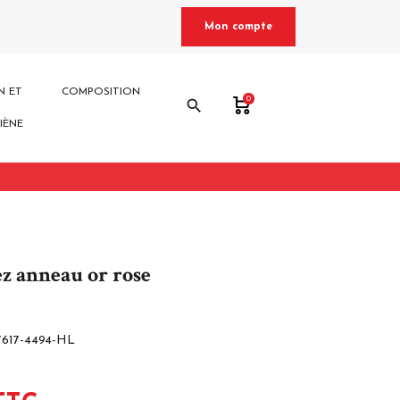
Mon compte
N ET
COMPOSITION
0
search
IÈNE
ez anneau or rose
7617-4494-HL