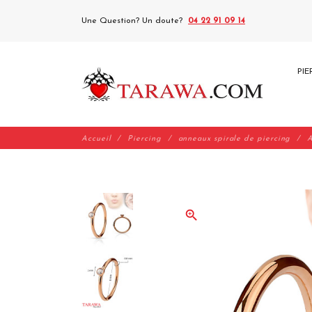
Une Question? Un doute?
04 22 91 09 14
PIE
Accueil
Piercing
anneaux spirale de piercing
A
zoom_in