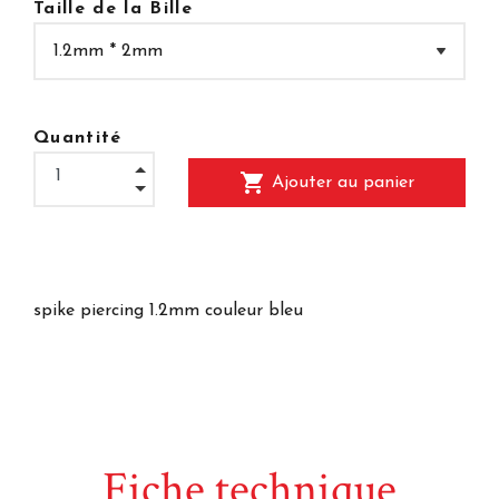
Taille de la Bille
Quantité
shopping_cart
Ajouter au panier
spike piercing 1.2mm couleur bleu
Fiche technique