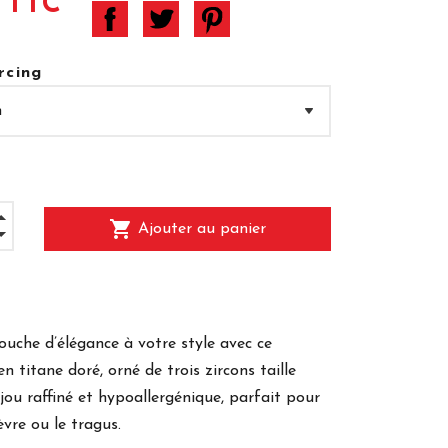
 TTC
rcing
shopping_cart
Ajouter au panier
uche d’élégance à votre style avec ce
en titane doré, orné de trois zircons taille
jou raffiné et hypoallergénique, parfait pour
lèvre ou le tragus.