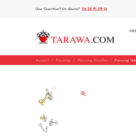
Une Question? Un doute?
04 22 91 09 14
PIE
Accueil
Piercing
Piercing Oreilles
Piercing lab
zoom_in