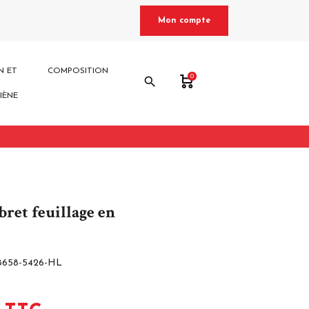
Mon compte
N ET
COMPOSITION
0
search
IÈNE
bret feuillage en
8658-5426-HL