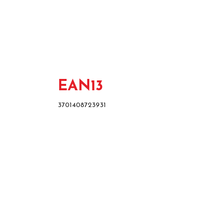
EAN13
3701408723931