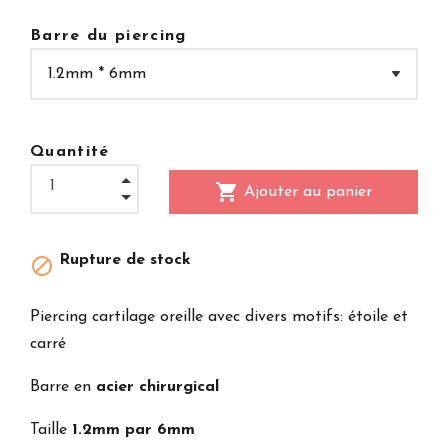
Barre du piercing
Quantité
shopping_cart
Ajouter au panier
Rupture de stock

Piercing cartilage oreille avec divers motifs: étoile et
carré
Barre en
acier chirurgical
Taille
1.2mm par 6mm