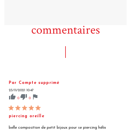
commentaires
Par Compte supprimé
23/11/2021 10:47
thumb_up
thumb_down
flag
0
0
piercing oreille
belle composition de petit bijoux pour se piercing hélix