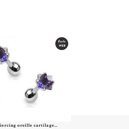
Exclu
WEB
iercing oreille cartilage...