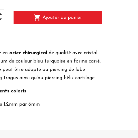
shopping_cart
Ajouter au panier
le en
acier chirurgical
de qualité avec cristal
ium de couleur bleu turquoise en forme carré.
le peut être adapté au piercing de lobe
ng tragus ainsi qu'au piercing hélix cartilage.
ents coloris
arre 1.2mm par 6mm