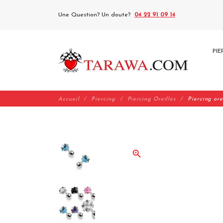
Une Question? Un doute?
04 22 91 09 14
PIE
Accueil
Piercing
Piercing Oreilles
Piercing ore
zoom_in