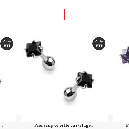
Exclu
Exclu
WEB
WEB
..
Piercing oreille cartilage...
P