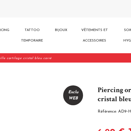
RCING
TATTOO
BIJOUX
VÊTEMENTS ET
SOI
TEMPORAIRE
ACCESSOIRES
HYG
ille cartilage cristal bleu carré
Piercing or
Exclu
cristal ble
WEB
Référence:
AD9-H