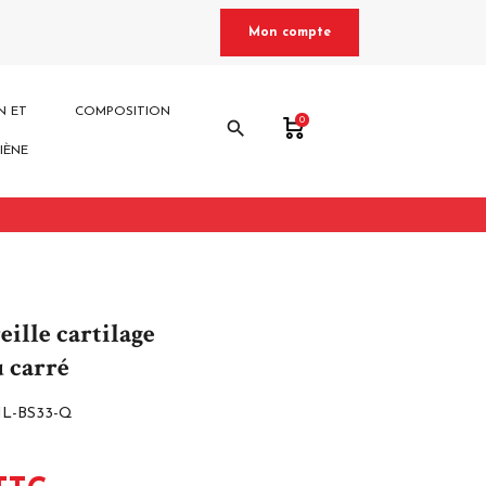
Mon compte
N ET
COMPOSITION
0
search
IÈNE
eille cartilage
u carré
L-BS33-Q