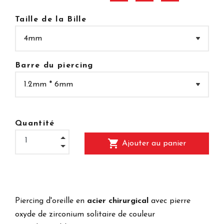
Taille de la Bille
Barre du piercing
Quantité
shopping_cart
Ajouter au panier
Piercing d'oreille en
acier chirurgical
avec pierre
oxyde de zirconium solitaire de couleur