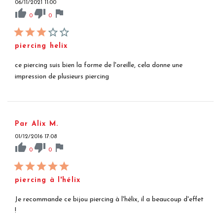
06/11/2021 11:00
thumb_up
thumb_down
flag
0
0
piercing helix
ce piercing suis bien la forme de l'oreille, cela donne une
impression de plusieurs piercing
Par Alix M.
01/12/2016 17:08
thumb_up
thumb_down
flag
0
0
piercing à l'hélix
Je recommande ce bijou piercing à l'hélix, il a beaucoup d'effet
!