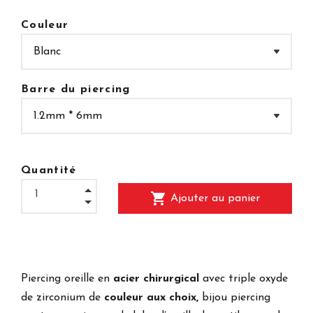
Couleur
Barre du piercing
Quantité
shopping_cart
Ajouter au panier
Piercing oreille en
acier chirurgical
avec triple oxyde
de zirconium de
couleur aux choix,
bijou piercing