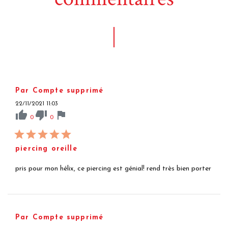
Par Compte supprimé
22/11/2021 11:03
thumb_up
thumb_down
flag
0
0
piercing oreille
pris pour mon hélix, ce piercing est génial! rend très bien porter
Par Compte supprimé