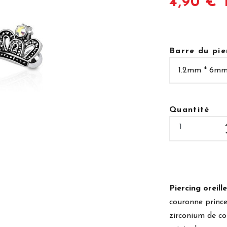
4,90 € 
Barre du pie
Quantité
Piercing oreille
couronne princ
zirconium de cou