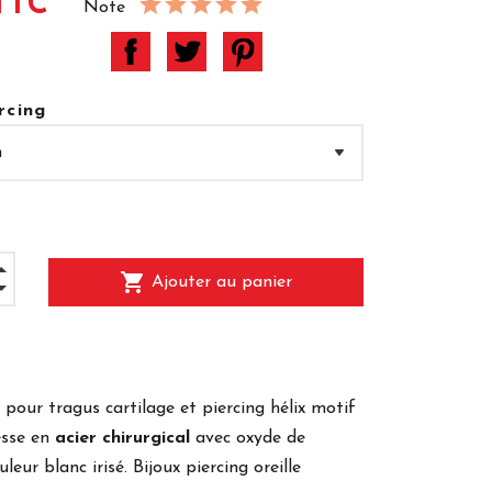
TTC
Note
rcing
shopping_cart
Ajouter au panier
pour tragus cartilage et piercing hélix motif
esse en
acier chirurgical
avec oxyde de
leur blanc irisé. Bijoux piercing oreille