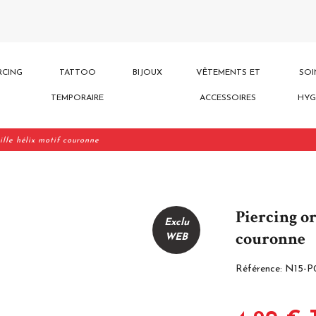
RCING
TATTOO
BIJOUX
VÊTEMENTS ET
SOI
TEMPORAIRE
ACCESSOIRES
HYG
ille hélix motif couronne
Piercing or
Exclu
couronne
WEB
Référence:
N15-P