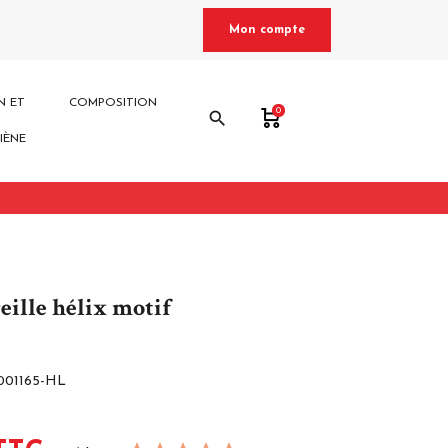
Mon compte
N ET
COMPOSITION
0
search
IÈNE
eille hélix motif
001165-HL