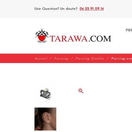
Une Question? Un doute?
04 22 91 09 14
PIE
Accueil
Piercing
Piercing Oreilles
Piercing ore
zoom_in