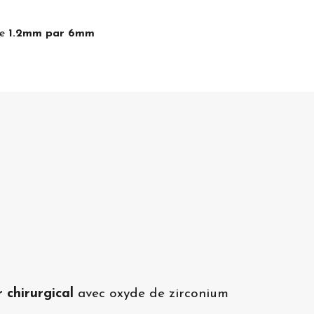
re
1.2mm par 6mm
r chirurgical
avec oxyde de zirconium