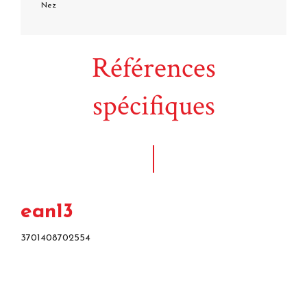
Nez
Références
spécifiques
ean13
3701408702554