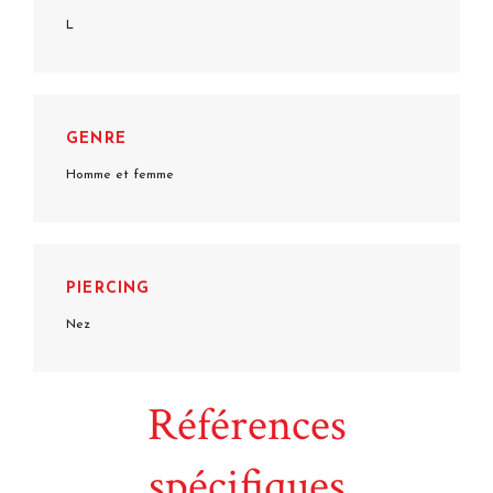
L
GENRE
Homme et femme
PIERCING
Nez
Références
spécifiques