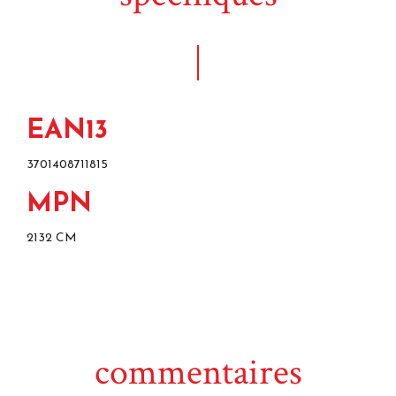
EAN13
3701408711815
MPN
2132 CM
commentaires