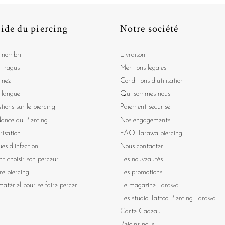
ide du piercing
Notre société
 nombril
Livraison
 tragus
Mentions légales
 nez
Conditions d'utilisation
 langue
Qui sommes nous
tions sur le piercing
Paiement sécurisé
dance du Piercing
Nos engagements
risation
FAQ Tarawa piercing
ues d'infection
Nous contacter
 choisir son perceur
Les nouveautés
re piercing
Les promotions
atériel pour se faire percer
Le magazine Tarawa
Les studio Tattoo Piercing Tarawa
Carte Cadeau
Rejoins nous