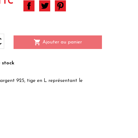
TTC
shopping_cart
Ajouter au panier
 stock
 argent 925, tige en L représentant le