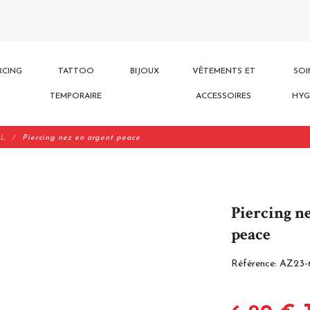
RCING
TATTOO
BIJOUX
VÊTEMENTS ET
SOI
TEMPORAIRE
ACCESSOIRES
HYG
 L
Piercing nez en argent peace
Piercing n
peace
Référence:
AZ23-