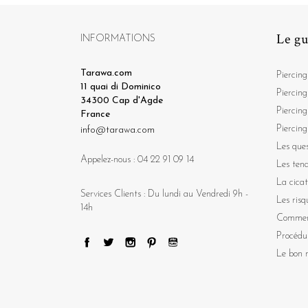
Le gu
INFORMATIONS
Tarawa.com
Piercing
11 quai di Dominico
Piercing
34300 Cap d'Agde
Piercing
France
Piercing
info@tarawa.com
Les ques
Appelez-nous :
04 22 91 09 14
Les ten
La cicat
Services Clients : Du lundi au Vendredi 9h -
Les risq
14h
Comment
Procédu
Le bon m