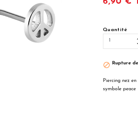
6,90 € 
Quantité
Rupture de

Piercing nez en
symbole peace