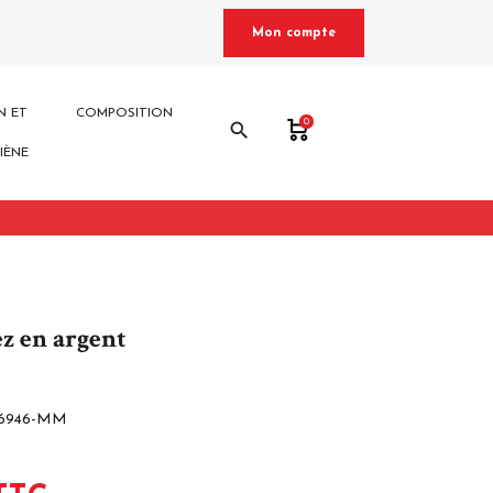
Mon compte
N ET
COMPOSITION
0
search
IÈNE
ez en argent
6946-MM