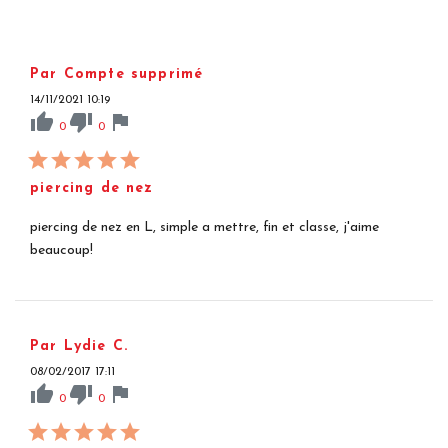
Par Compte supprimé
14/11/2021 10:19
thumb_up
thumb_down
flag
0
0
piercing de nez
piercing de nez en L, simple a mettre, fin et classe, j'aime
beaucoup!
Par Lydie C.
08/02/2017 17:11
thumb_up
thumb_down
flag
0
0