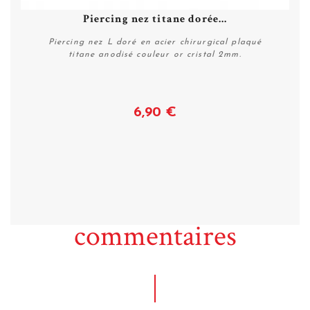
Piercing nez titane dorée...
Piercing nez L doré en acier chirurgical plaqué
titane anodisé couleur or cristal 2mm.
6,90 €
Plus de détails
commentaires