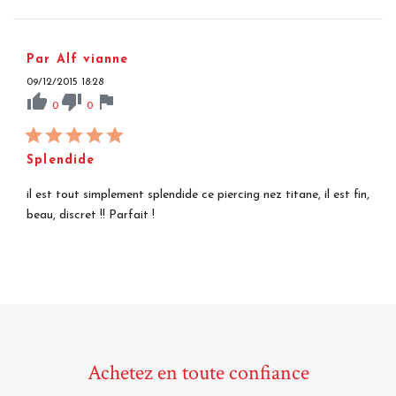
Par Alf vianne
09/12/2015 18:28
thumb_up
thumb_down
flag
0
0
Splendide
il est tout simplement splendide ce piercing nez titane, il est fin,
beau, discret !! Parfait !
Achetez en toute confiance