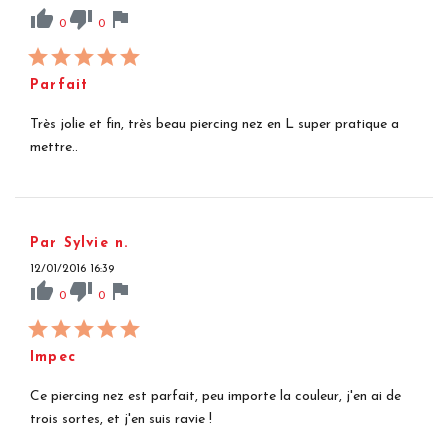
thumb_up
thumb_down
flag
0
0
Parfait
Très jolie et fin, très beau piercing nez en L super pratique a
mettre..
Par Sylvie n.
12/01/2016 16:39
thumb_up
thumb_down
flag
0
0
Impec
Ce piercing nez est parfait, peu importe la couleur, j'en ai de
trois sortes, et j'en suis ravie !