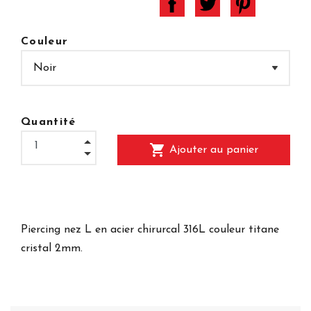
Couleur
Quantité
shopping_cart
Ajouter au panier
Piercing nez L en acier chirurcal 316L couleur titane
cristal 2mm.