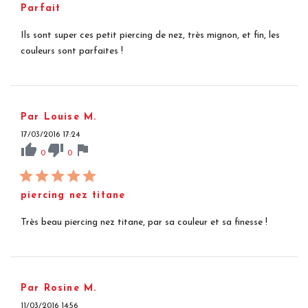
Parfait
Ils sont super ces petit piercing de nez, très mignon, et fin, les
couleurs sont parfaites !
Par Louise M.
17/03/2016 17:24
thumb_up
thumb_down
flag
0
0
piercing nez titane
Très beau piercing nez titane, par sa couleur et sa finesse !
Par Rosine M.
11/03/2016 14:56