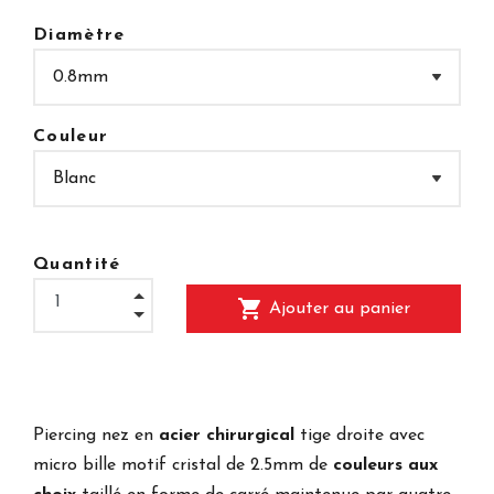
Diamètre
Couleur
Quantité
shopping_cart
Ajouter au panier
Piercing nez en
acier chirurgical
tige droite avec
micro bille motif cristal de 2.5mm de
couleurs aux