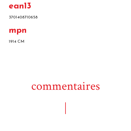
ean13
3701408710658
mpn
1914 CM
commentaires