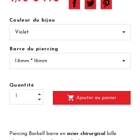
Couleur du bijou
Barre du piercing
Quantité
shopping_cart
Ajouter au panier
Piercing Barbell barre en
acier chirurgical
bille