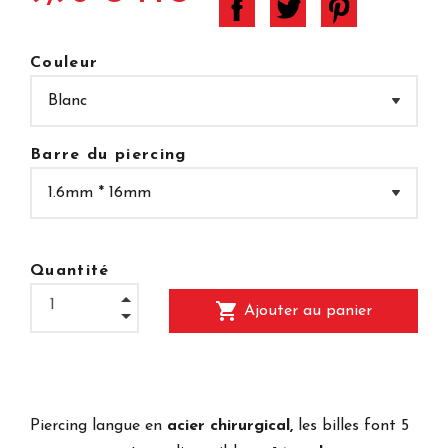
Couleur
Barre du piercing
Quantité
shopping_cart
Ajouter au panier
Piercing langue en
acier chirurgical,
les billes font 5