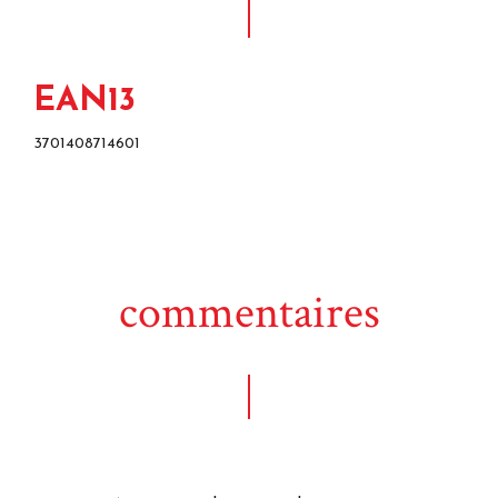
EAN13
3701408714601
commentaires