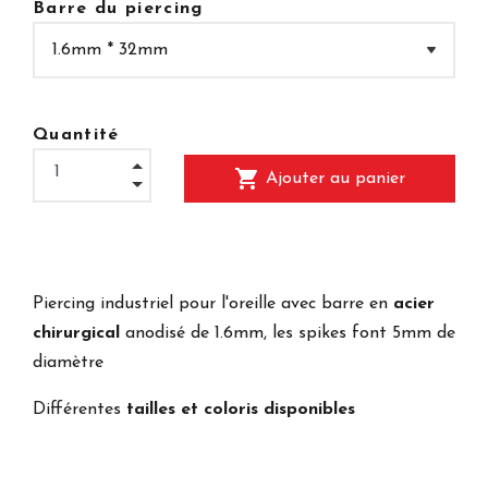
Barre du piercing
Quantité
shopping_cart
Ajouter au panier
Piercing industriel pour l'oreille avec barre en
acier
chirurgical
anodisé de 1.6mm, les spikes font 5mm de
diamètre
Différentes
tailles et coloris disponibles