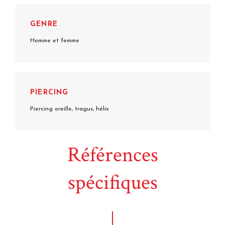
GENRE
Homme et femme
PIERCING
Piercing oreille, tragus, hélix
Références
spécifiques