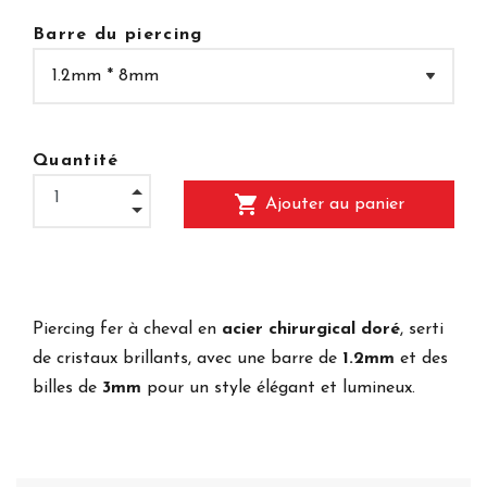
Barre du piercing
Quantité
shopping_cart
Ajouter au panier
Piercing fer à cheval en
acier chirurgical doré
, serti
de cristaux brillants, avec une barre de
1.2mm
et des
billes de
3mm
pour un style élégant et lumineux.