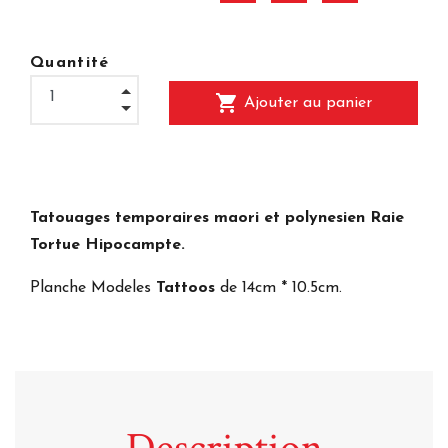
Quantité
shopping_cart
Ajouter au panier
Tatouages temporaires maori et polynesien Raie
Tortue Hipocampte.
Planche Modeles
Tattoos
de 14cm * 10.5cm.