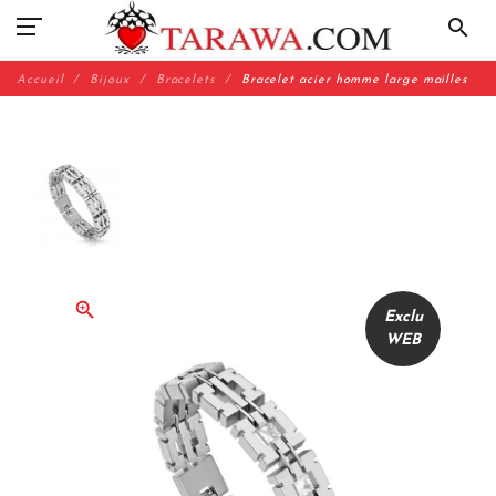
search
Accueil
Bijoux
Bracelets
Bracelet acier homme large mailles
zoom_in
Exclu
WEB