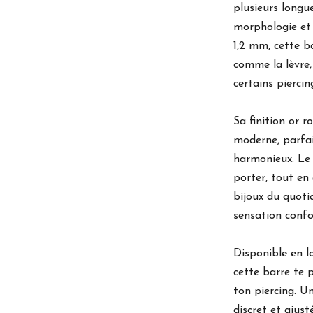
plusieurs longu
morphologie et 
1,2 mm, cette b
comme la lèvre, l
certains piercin
Sa finition or 
moderne, parfai
harmonieux. Le 
porter, tout en
bijoux du quoti
sensation confo
Disponible en 
cette barre te 
ton piercing. U
discret et ajus