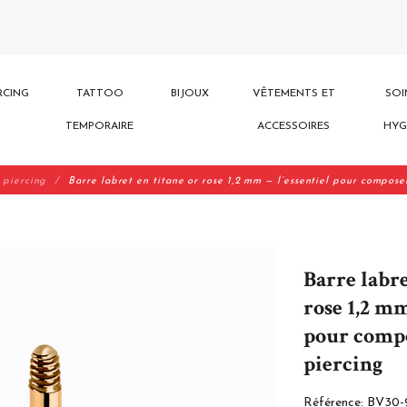
RCING
TATTOO
BIJOUX
VÊTEMENTS ET
SOI
TEMPORAIRE
ACCESSOIRES
HYG
 piercing
Barre labret en titane or rose 1,2 mm — l’essentiel pour compose
Barre labre
rose 1,2 mm
pour comp
piercing
Référence:
BV30-