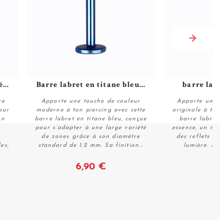
...
Barre labret en titane bleu...
barre labr
re
Apporte une touche de couleur
Apporte une 
our
moderne à ton piercing avec cette
originale à ton
on
barre labret en titane bleu, conçue
barre labret
pour s’adapter à une large variété
essence, un mod
Voir
de zones grâce à son diamètre
des reflets mu
es,
standard de 1,2 mm. Sa finition...
lumière. Av
6,90 €
6