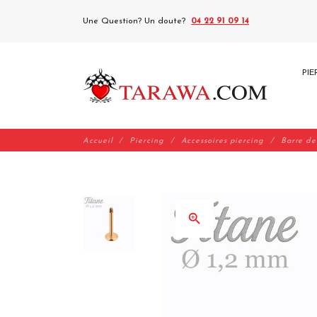
Une Question? Un doute?
04 22 91 09 14
PIE
Accueil
Piercing
Accessoires piercing
Barre de
zoom_in