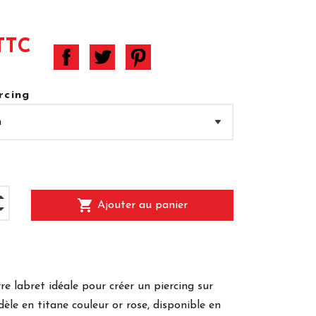
TTC
rcing
shopping_cart
Ajouter au panier
re labret idéale pour créer un piercing sur
èle en titane couleur or rose, disponible en