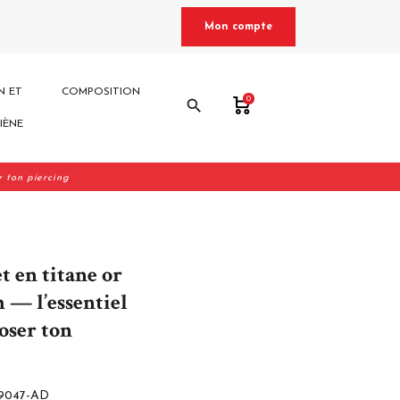
Mon compte
N ET
COMPOSITION
0
search
IÈNE
r ton piercing
t en titane or
 — l’essentiel
oser ton
9047-AD