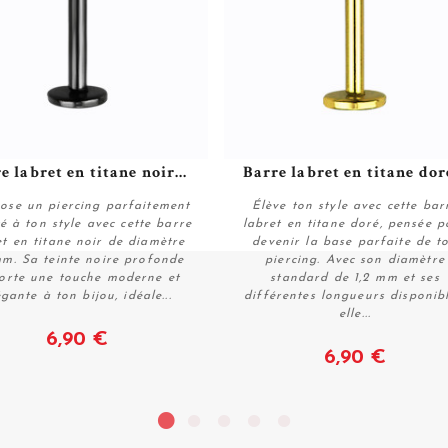
e labret en titane noir...
Barre labret en titane doré
se un piercing parfaitement
Élève ton style avec cette bar
é à ton style avec cette barre
labret en titane doré, pensée p
et en titane noir de diamètre
devenir la base parfaite de t
mm. Sa teinte noire profonde
piercing. Avec son diamètre
Voir
Voir
orte une touche moderne et
standard de 1,2 mm et ses
égante à ton bijou, idéale...
différentes longueurs disponibl
elle...
6,90 €
6,90 €