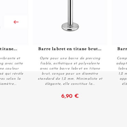
titane...
Barre labret en titane brut...
Barr
vibrante et
Opte pour une barre de piercing
Compo
ng avec cette
fiable, esthétique et polyvalente
adapt
ane couleur
avec cette barre labret en titane
labr
sé qui révèle
brut, conçue pour un diamètre
1,2 
Voir
res selon la
standard de 1,2 mm. Minimaliste et
app
iamètre...
élégante, elle constitue la...
él
6,90 €