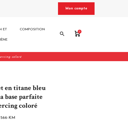
Mon compte
N ET
COMPOSITION
0
search
IÈNE
iercing coloré
t en titane bleu
a base parfaite
ercing coloré
3566-KM