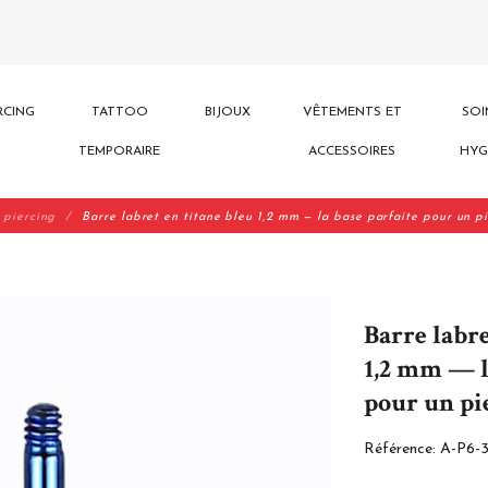
RCING
TATTOO
BIJOUX
VÊTEMENTS ET
SOI
TEMPORAIRE
ACCESSOIRES
HYG
 piercing
Barre labret en titane bleu 1,2 mm — la base parfaite pour un p
Barre labre
1,2 mm — l
pour un pi
Référence:
A-P6-