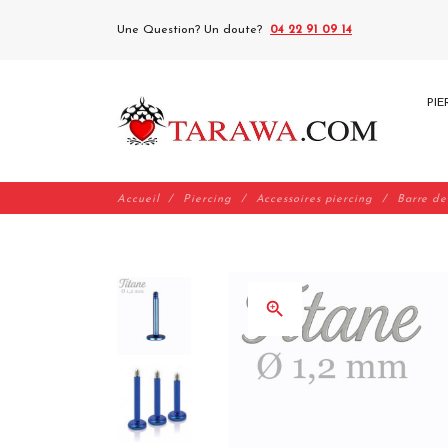
Une Question? Un doute?
04 22 91 09 14
PIE
Accueil
Piercing
Accessoires piercing
Barre de
zoom_in