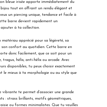
tion bleue irisée apporte immédiatement du
 bijou tout en offrant un rendu élégant et
veux un piercing unique, tendance et facile à
cette barre devient rapidement un
ajouter à ta collection.
n matériau apprécié pour sa légèreté, sa
et son confort au quotidien. Cette barre en
porte donc facilement, que ce soit pour un
e, tragus, hélix, anti-hélix ou arcade. Avec
eurs disponibles, tu peux choisir exactement
ent le mieux à ta morphologie ou au style que
e vibrante te permet d’associer une grande
ts : strass brillants, motifs géométriques,
taisie ou formes minimalistes. Que tu veuilles