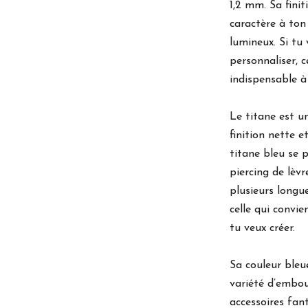
1,2 mm. Sa fini
caractère à ton
lumineux. Si tu 
personnaliser, 
indispensable à 
Le titane est u
finition nette 
titane bleu se 
piercing de lèvr
plusieurs longu
celle qui convi
tu veux créer.
Sa couleur bleu
variété d’embou
accessoires fan