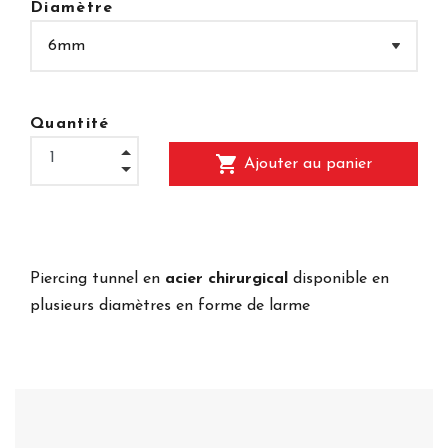
Diamètre
Quantité
shopping_cart
Ajouter au panier
Piercing tunnel en
acier chirurgical
disponible en
plusieurs diamètres en forme de larme